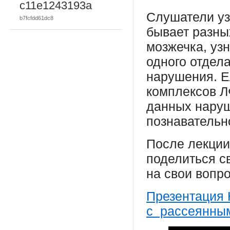
c11e1243193a
Слушатели узн
b7fcfdd61dc8
бывает разны
мозжечка, уз
одного отдел
нарушения. Е
комплексов Л
данных наруш
познавательн
После лекции
поделиться с
на свои вопр
Презентация 
с рассеянны