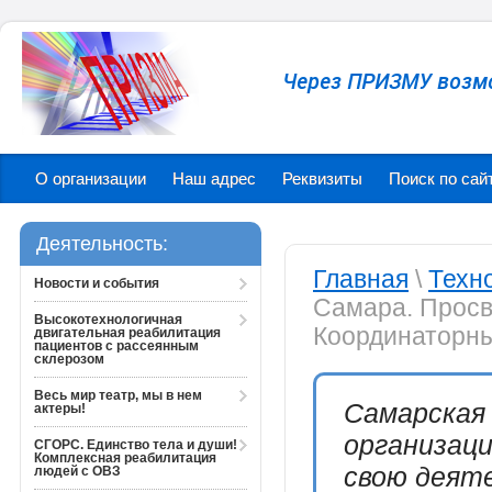
Через ПРИЗМУ возм
О организации
Наш адрес
Реквизиты
Поиск по сай
Деятельность:
Главная
\
Техн
Новости и события
Самара. Просв
Высокотехнологичная
Координаторн
двигательная реабилитация
пациентов с рассеянным
склерозом
Весь мир театр, мы в нем
Самарская
актеры!
организац
СГОРС. Единство тела и души!
Комплексная реабилитация
свою деяте
людей с ОВЗ