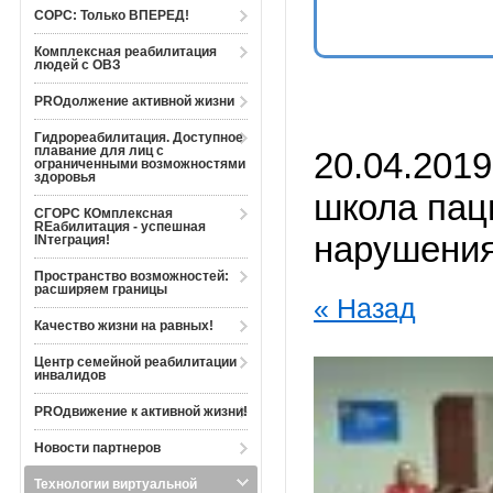
СОРС: Только ВПЕРЕД!
Комплексная реабилитация
людей с ОВЗ
PROдолжение активной жизни
Гидрореабилитация. Доступное
плавание для лиц с
20.04.201
ограниченными возможностями
здоровья
школа пац
СГОРС КОмплексная
REабилитация - успешная
нарушени
INтеграция!
Пространство возможностей:
расширяем границы
« Назад
Качество жизни на равных!
Центр семейной реабилитации
инвалидов
PROдвижение к активной жизни!
Новости партнеров
Технологии виртуальной