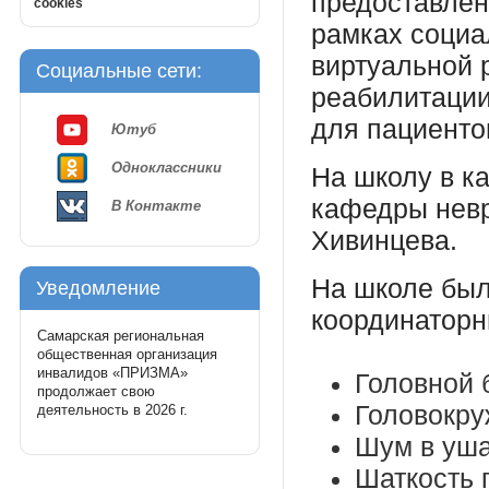
предоставлен
cookies
рамках социа
виртуальной 
Социальные сети:
реабилитации
для пациенто
Ютуб
Одноклассники
На школу в ка
кафедры невр
В Контакте
Хивинцева.
На школе был
Уведомление
координаторн
Самарская региональная
общественная организация
инвалидов «ПРИЗМА»
Головной 
продолжает свою
Головокру
деятельность в 2026 г.
Шум в уша
Шаткость 