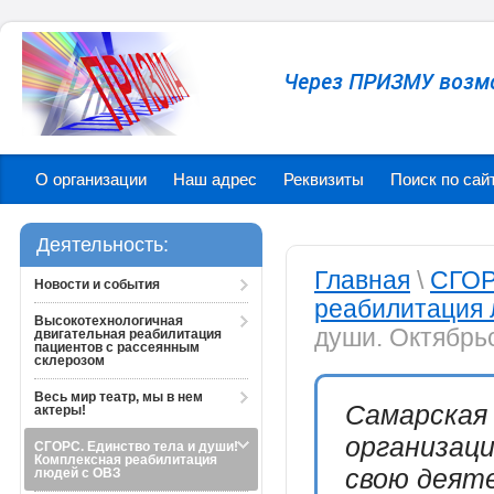
Через ПРИЗМУ возм
О организации
Наш адрес
Реквизиты
Поиск по сай
Деятельность:
Главная
\
СГОР
Новости и события
реабилитация 
Высокотехнологичная
души. Октябрь
двигательная реабилитация
пациентов с рассеянным
склерозом
Весь мир театр, мы в нем
Самарская
актеры!
организац
СГОРС. Единство тела и души!
Комплексная реабилитация
свою деяте
людей с ОВЗ