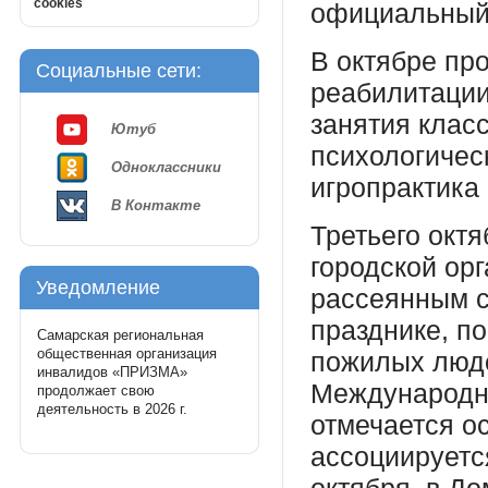
cookies
официальный
В октябре пр
Социальные сети:
реабилитации
занятия класс
Ютуб
психологическ
Одноклассники
игропрактика
В Контакте
Третьего окт
городской ор
Уведомление
рассеянным с
празднике, 
Самарская региональная
общественная организация
пожилых люд
инвалидов «ПРИЗМА»
Международн
продолжает свою
деятельность в 2026 г.
отмечается ос
ассоциируется