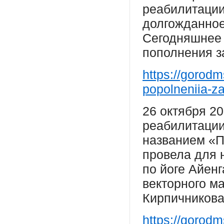
реабилитации
долгожданное
Сегодняшнее
пополнения з
https://gorodm
popolneniia-z
26 октября 2
реабилитации
названием «П
провела для 
по йоге Айенг
векторного ма
Кирпичникова
https://gorodm