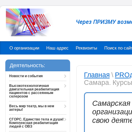
Через ПРИЗМУ возм
О организации
Наш адрес
Реквизиты
Поиск по сай
Деятельность:
Главная
\
PROд
Новости и события
Самара. Курс
Высокотехнологичная
двигательная реабилитация
пациентов с рассеянным
склерозом
Самарская
Весь мир театр, мы в нем
актеры!
организац
свою деяте
СГОРС. Единство тела и души!
Комплексная реабилитация
людей с ОВЗ