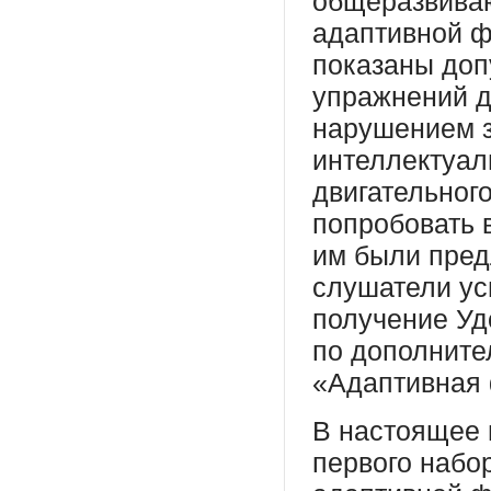
общеразвива
адаптивной ф
показаны доп
упражнений д
нарушением з
интеллектуал
двигательног
попробовать 
им были пред
слушатели ус
получение Уд
по дополнит
«Адаптивная 
В настоящее 
первого набо