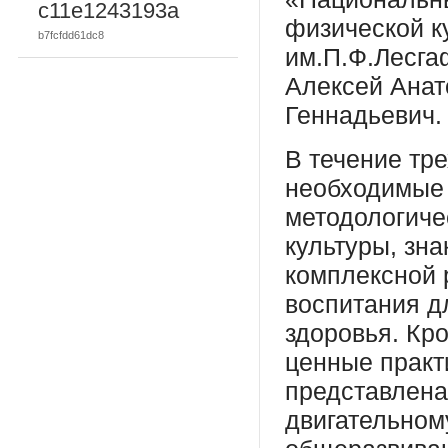
c11e1243193a
физической к
b7fcfdd61dc8
им.П.Ф.Лесгаф
Алексей Анат
Геннадьевич.
В течение тр
необходимые 
методологиче
культуры, зн
комплексной 
воспитания д
здоровья. Кр
ценные практ
представлена
двигательном