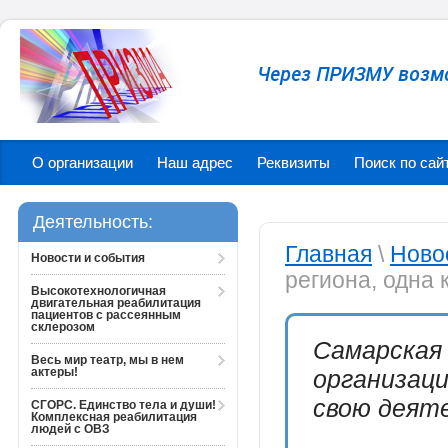
Через ПРИЗМУ возм
О организации
Наш адрес
Реквизиты
Поиск по сай
Деятельность:
Главная
\
Ново
Новости и события
региона, одна
Высокотехнологичная
двигательная реабилитация
пациентов с рассеянным
склерозом
Самарская
Весь мир театр, мы в нем
актеры!
организац
свою деяте
СГОРС. Единство тела и души!
Комплексная реабилитация
людей с ОВЗ