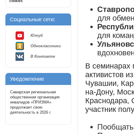
cookies
Ставропо
для обме
Социальные сети:
Республи
для кома
Ютуб
Ульяновс
Одноклассники
вдохнове
В Контакте
В семинарах 
активистов из
Уведомление
Чувашии, Кар
на-Дону, Мос
Самарская региональная
общественная организация
Краснодара, 
инвалидов «ПРИЗМА»
продолжает свою
участник пол
деятельность в 2026 г.
Пообщать