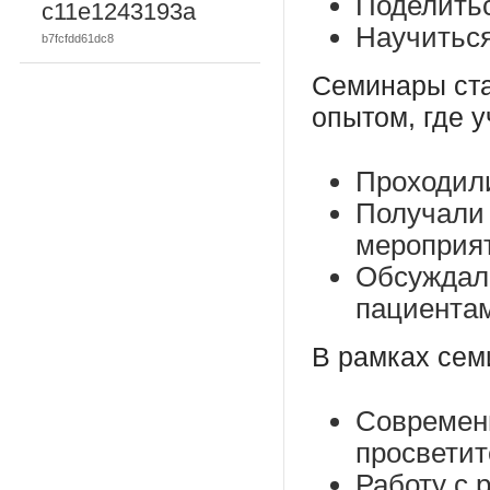
Поделить
c11e1243193a
Научитьс
b7fcfdd61dc8
Семинары ст
опытом, где у
Проходили
Получали 
мероприя
Обсуждал
пациента
В рамках сем
Современ
просветит
Работу с