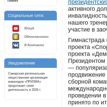
президентски
cookies
активного до
инвалидность
Социальные сети:
нашего трене
участие в за
Ютуб
Одноклассники
Гимнастрада 
В Контакте
проекта «Спо
проекта «Дем
Президентом
Уведомление
— популяриза
продвижение 
Самарская региональная
общественная организация
сборной кома
инвалидов «ПРИЗМА»
продолжает свою
международн
деятельность в 2026 г.
проведении в
принято по и