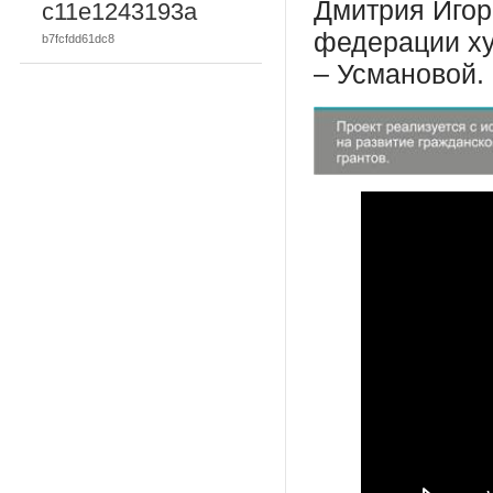
Дмитрия Игор
c11e1243193a
федерации ху
b7fcfdd61dc8
– Усмановой.