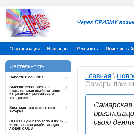
Через ПРИЗМУ возм
О организации
Наш адрес
Реквизиты
Поиск по сай
Деятельность:
Главная
\
Ново
Новости и события
Самары приним
Высокотехнологичная
двигательная реабилитация
пациентов с рассеянным
склерозом
Самарская
Весь мир театр, мы в нем
актеры!
организац
свою деяте
СГОРС. Единство тела и души!
Комплексная реабилитация
людей с ОВЗ