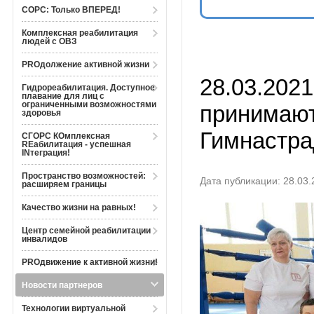
СОРС: Только ВПЕРЕД!
Комплексная реабилитация
людей с ОВЗ
PROдолжение активной жизни
28.03.202
Гидрореабилитация. Доступное
плавание для лиц с
ограниченными возможностями
принимают
здоровья
Гимнастра
СГОРС КОмплексная
REабилитация - успешная
INтеграция!
Пространство возможностей:
Дата публикации: 28.03.
расширяем границы
Качество жизни на равных!
Центр семейной реабилитации
инвалидов
PROдвижение к активной жизни!
Новости партнеров
Технологии виртуальной