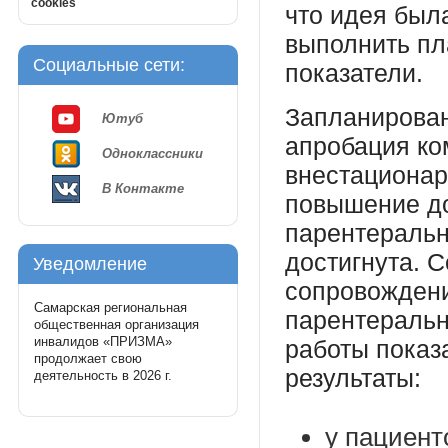
cookies
что идея был
выполнить пл
Социальные сети:
показатели.
Запланирован
Ютуб
апробация ко
Одноклассники
внестационар
В Контакте
повышение д
парентеральн
достигнута. 
Уведомление
сопровождени
Самарская региональная
парентеральн
общественная организация
инвалидов «ПРИЗМА»
работы пока
продолжает свою
результаты:
деятельность в 2026 г.
у пациент