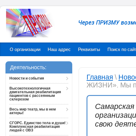
Через ПРИЗМУ возм
О организации
Наш адрес
Реквизиты
Поиск по сай
Деятельность:
Главная
\
Ново
Новости и события
ЖИЗНИ». Мы п
Высокотехнологичная
двигательная реабилитация
пациентов с рассеянным
склерозом
Самарская
Весь мир театр, мы в нем
актеры!
организац
свою деяте
СГОРС. Единство тела и души!
Комплексная реабилитация
людей с ОВЗ