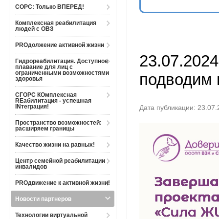
СОРС: Только ВПЕРЕД!
Комплексная реабилитация
людей с ОВЗ
PROдолжение активной жизни
23.07.202
Гидрореабилитация. Доступное
плавание для лиц с
ограниченными возможностями
подводим 
здоровья
СГОРС КОмплексная
REабилитация - успешная
INтеграция!
Дата публикации: 23.07.
Пространство возможностей:
расширяем границы
Качество жизни на равных!
Центр семейной реабилитации
инвалидов
PROдвижение к активной жизни!
Новости партнеров
Технологии виртуальной