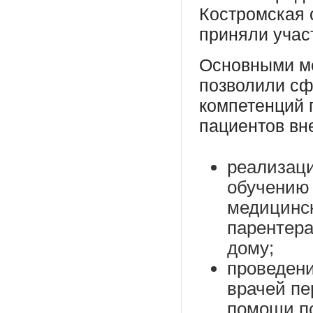
Костромская 
приняли учас
Основными ме
позволили сф
компетенций 
пациентов вн
реализаци
обучению 
медицинс
парентера
дому;
проведени
врачей пе
помощи по