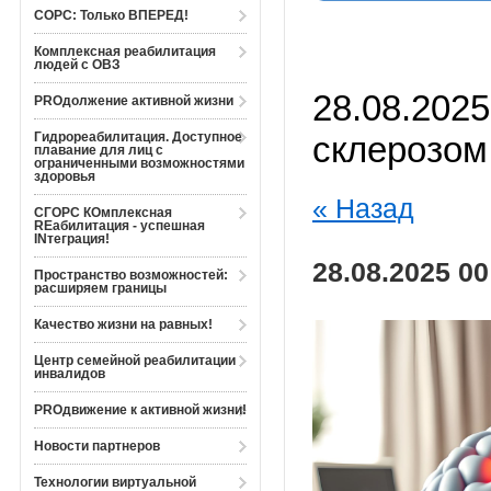
СОРС: Только ВПЕРЕД!
Комплексная реабилитация
людей с ОВЗ
28.08.202
PROдолжение активной жизни
Гидрореабилитация. Доступное
склерозом
плавание для лиц с
ограниченными возможностями
здоровья
« Назад
СГОРС КОмплексная
REабилитация - успешная
INтеграция!
28.08.2025 00
Пространство возможностей:
расширяем границы
Качество жизни на равных!
Центр семейной реабилитации
инвалидов
PROдвижение к активной жизни!
Новости партнеров
Технологии виртуальной