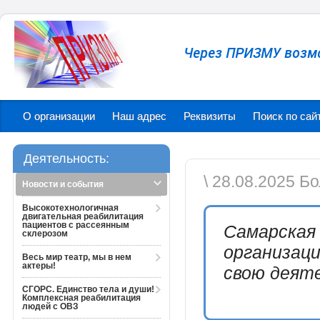
Через ПРИЗМУ возм
О организации
Наш адрес
Реквизиты
Поиск по сай
Деятельность:
\ 28.08.2025 
Новости и события
Высокотехнологичная
двигательная реабилитация
пациентов с рассеянным
Самарская
склерозом
организац
Весь мир театр, мы в нем
актеры!
свою деяте
СГОРС. Единство тела и души!
Комплексная реабилитация
людей с ОВЗ