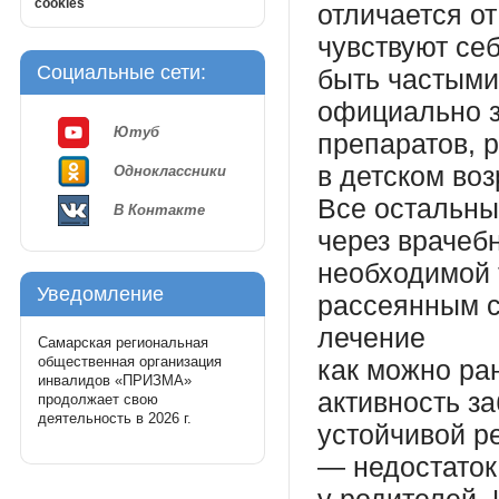
cookies
отличается о
чувствуют се
Социальные сети:
быть частыми
официально з
Ютуб
препаратов, 
в детском воз
Одноклассники
Все остальны
В Контакте
через врачеб
необходимой 
Уведомление
рассеянным с
лечение
Самарская региональная
общественная организация
как можно ра
инвалидов «ПРИЗМА»
активность з
продолжает свою
деятельность в 2026 г.
устойчивой р
— недостаток