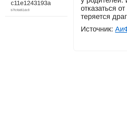
у родителей. 
c11e1243193a
отказаться от
b7fcfdd61dc8
теряется дра
Источник:
Аи