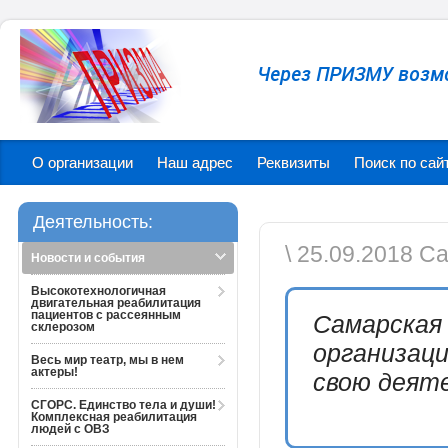
Через ПРИЗМУ возм
О организации
Наш адрес
Реквизиты
Поиск по сай
Деятельность:
\ 25.09.2018 
Новости и события
Высокотехнологичная
двигательная реабилитация
пациентов с рассеянным
Самарская
склерозом
организац
Весь мир театр, мы в нем
актеры!
свою деяте
СГОРС. Единство тела и души!
Комплексная реабилитация
людей с ОВЗ