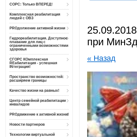
СОРС: Только ВПЕРЕД!
Комплексная реабилитация
людей с ОВЗ
25.09.201
PROдолжение активной жизни
Гидрореабилитация. Доступное
при МинЗ
плавание для лиц с
ограниченными возможностями
здоровья
« Назад
СГОРС КОмплексная
REабилитация - успешная
INтеграция!
Пространство возможностей:
расширяем границы
Качество жизни на равных!
Центр семейной реабилитации
инвалидов
PROдвижение к активной жизни!
Новости партнеров
Технологии виртуальной