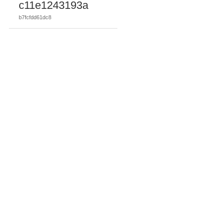
c11e1243193a
b7fcfdd61dc8