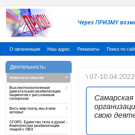
Через ПРИЗМУ возм
О организации
Наш адрес
Реквизиты
Поиск по сай
Деятельность:
\ 07-10.04.202
Новости и события
Высокотехнологичная
двигательная реабилитация
пациентов с рассеянным
Самарская
склерозом
организац
Весь мир театр, мы в нем
актеры!
свою деяте
СГОРС. Единство тела и души!
Комплексная реабилитация
людей с ОВЗ