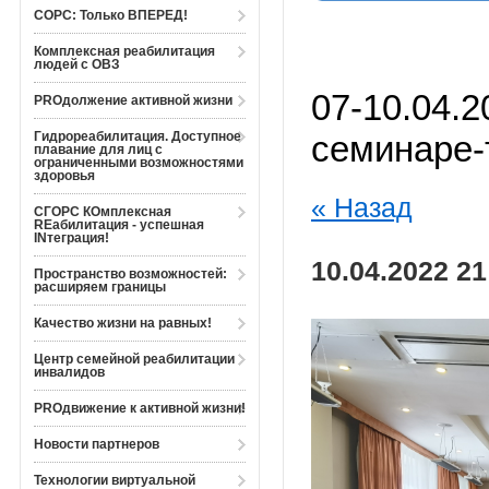
СОРС: Только ВПЕРЕД!
Комплексная реабилитация
людей с ОВЗ
07-10.04.
PROдолжение активной жизни
Гидрореабилитация. Доступное
семинаре-
плавание для лиц с
ограниченными возможностями
здоровья
« Назад
СГОРС КОмплексная
REабилитация - успешная
INтеграция!
10.04.2022 21
Пространство возможностей:
расширяем границы
Качество жизни на равных!
Центр семейной реабилитации
инвалидов
PROдвижение к активной жизни!
Новости партнеров
Технологии виртуальной