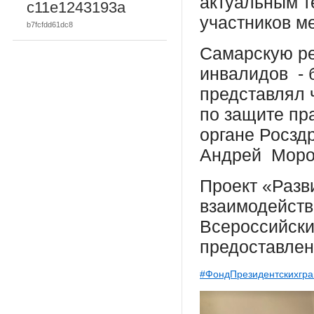
актуальным т
c11e1243193a
участников м
b7fcfdd61dc8
Самарскую р
инвалидов - 
представлял 
по защите пр
органе Росзд
Андрей Моро
Проект «Разв
взаимодейств
Всероссийски
предоставлен
#ФондПрезидентскихгра