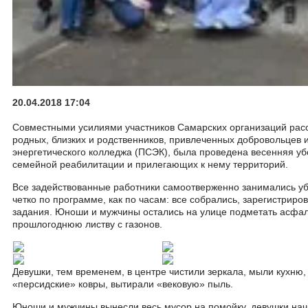
20.04.2018 17:04
Совместными усилиями участников Самарских организаций расс
родных, близких и родственников, привлеченных добровольцев 
энергетического колледжа (ПСЭК), была проведена весенняя у
семейной реабилитации и прилегающих к нему территорий.
Все задействованные работники самоотверженно занимались у
четко по программе, как по часам: все собрались, зарегистриро
задания. Юноши и мужчины остались на улице подметать асфал
прошлогоднюю листву с газонов.
Девушки, тем временем, в центре чистили зеркала, мыли кухню,
«персидские» ковры, вытирали «вековую» пыль.
Юноши и мужчины вынесли весь мусор на помойку, девушки нач