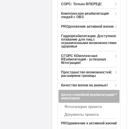
СОРС: Только ВПЕРЕД!
Комплексная реабилитация
людей с ОВЗ
PROдолжение активной жизни
Гидрореабилитация. Доступное
плавание для лиц с
ограниченными возможностями
здоровья
СГОРС КОмплексная
REабилитация - успешная
INтеграция!
Пространство возможностей:
расширяем границы
Качество жизни на равных!
Центр семейной реабилитации
инвалидов
Фотогалерея проекта
Документы проекта
PROдвижение к активной жизни!