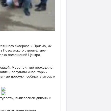
еянного склероза и Призма, их
из Поволжского строительно-
борка помещений Центра
боркой. Мероприятие проходило
вались, получили инвентарь и
ьтные дорожки, собирать мусор и
 туалеты, пылесосили диваны и
али мыть ролл-ставни.