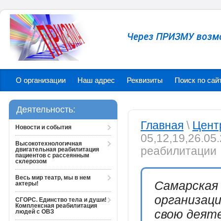
Через ПРИЗМУ возм
О организации
Наш адрес
Реквизиты
Поиск по сай
Деятельность:
Главная
\
Цент
Новости и события
05,12,19,26.0
Высокотехнологичная
реабилитации
двигательная реабилитация
пациентов с рассеянным
склерозом
Весь мир театр, мы в нем
Самарская
актеры!
организац
СГОРС. Единство тела и души!
Комплексная реабилитация
свою деяте
людей с ОВЗ