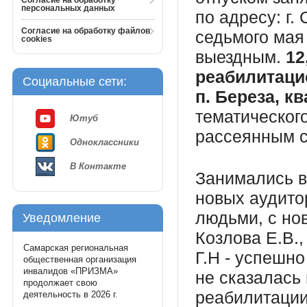
Согласие на обработку
персональных данных
по адресу: г.
Согласие на обработку файлов
седьмого мая
cookies
выездным.
12
реабилитаци
Социальные сети:
п. Береза, кв
тематическог
Ютуб
рассеянным с
Одноклассники
В Контакте
Занимались в
новых аудито
людьми, с но
Уведомление
Козлова Е.В.,
Самарская региональная
Г.Н - успешно
общественная организация
инвалидов «ПРИЗМА»
не сказалась
продолжает свою
реабилитации
деятельность в 2026 г.