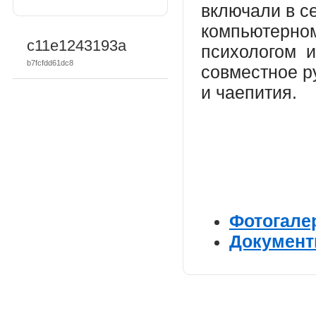
включали в се
компьютерном
c11e1243193a
психологом и
b7fcfdd61dc8
совместное р
и чаепития.
Фотогале
Документ