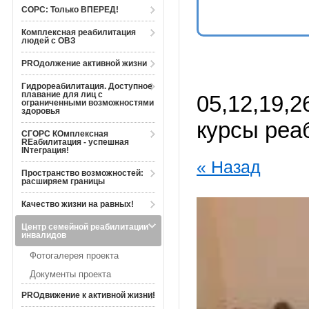
СОРС: Только ВПЕРЕД!
Комплексная реабилитация
людей с ОВЗ
PROдолжение активной жизни
Гидрореабилитация. Доступное
плавание для лиц с
05,12,19,
ограниченными возможностями
здоровья
курсы реа
СГОРС КОмплексная
REабилитация - успешная
INтеграция!
« Назад
Пространство возможностей:
расширяем границы
Качество жизни на равных!
Центр семейной реабилитации
инвалидов
Фотогалерея проекта
Документы проекта
PROдвижение к активной жизни!