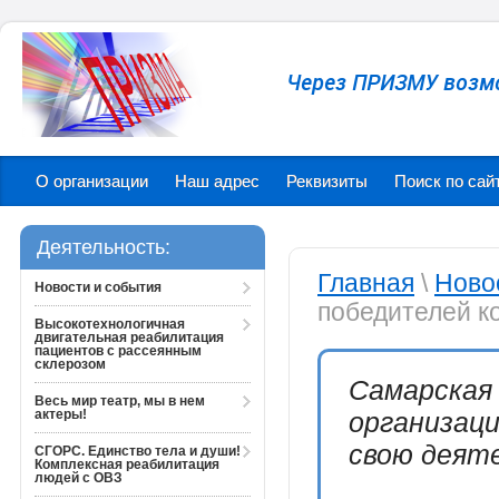
Через ПРИЗМУ возм
О организации
Наш адрес
Реквизиты
Поиск по сай
Деятельность:
Главная
\
Ново
Новости и события
победителей к
Высокотехнологичная
двигательная реабилитация
пациентов с рассеянным
склерозом
Самарская
Весь мир театр, мы в нем
актеры!
организац
свою деяте
СГОРС. Единство тела и души!
Комплексная реабилитация
людей с ОВЗ