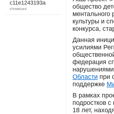
c11e1243193a
общество дет
b7fcfdd61dc8
ментального 
культуры и сп
конкурса, ста
Данная иници
усилиями Рег
общественной
федерация сп
нарушениями
Области
при 
поддержке
Ми
В рамках прое
подростков с
18 лет, нахо