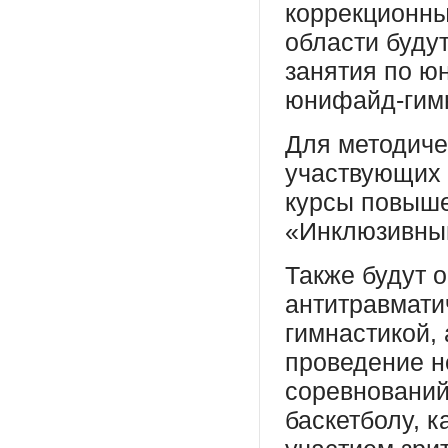
коррекционны
области буду
занятия по ю
юнифайд-гимн
Для методиче
участвующих 
курсы повыш
«Инклюзивный
Также будут 
антитравмати
гимнастикой, 
проведение н
соревнований
баскетболу, к