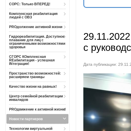
СОРС: Только ВПЕРЕД!
Комплексная реабилитация
людей с ОВЗ
PROдолжение активной жизни
29.11.202
Гидрореабилитация. Доступное
плавание для лиц с
ограниченными возможностями
с руковод
здоровья
СГОРС КОмплексная
REабилитация - успешная
INтеграция!
Дата публикации: 29.11.
Пространство возможностей:
расширяем границы
Качество жизни на равных!
Центр семейной реабилитации
инвалидов
PROдвижение к активной жизни!
Новости партнеров
Технологии виртуальной