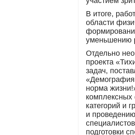
участием зри
В итоге, рабо
области физи
формированию
уменьшению р
Отдельно нео
проекта «Тих
задач, поста
«Демография»
норма жизни!
комплексных 
категорий и г
и проведени
специалистов
подготовки с